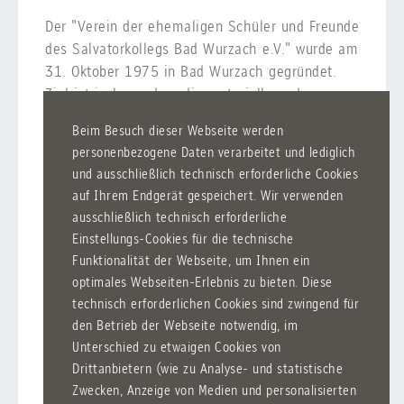
Der "Verein der ehemaligen Schüler und Freunde
des Salvatorkollegs Bad Wurzach e.V." wurde am
31. Oktober 1975 in Bad Wurzach gegründet.
Ziel ist insbesondere die materielle und
immaterielle Förderung des Salvatorkollegs Bad
Beim Besuch dieser Webseite werden
Wurzach. Der Verein soll auch dazu dienen, den
personenbezogene Daten verarbeitet und lediglich
Kontakt unter den Ehemaligen selbst zu halten
und ausschließlich technisch erforderliche Cookies
und eine Brücke zu schlagen zwischen
auf Ihrem Endgerät gespeichert. Wir verwenden
Ehemaligen und der jetzigen Schülerschaft.
ausschließlich technisch erforderliche
Einstellungs-Cookies für die technische
News:
Funktionalität der Webseite, um Ihnen ein
optimales Webseiten-Erlebnis zu bieten. Diese
Am 28. Juni 2019 fand das 5.
technisch erforderlichen Cookies sind zwingend für
Bewerbungstraining für die Klassen 10 bis 12
den Betrieb der Webseite notwendig, im
statt.
Unterschied zu etwaigen Cookies von
Drittanbietern (wie zu Analyse- und statistische
Weitere Informationen und Presseberichte
Zwecken, Anzeige von Medien und personalisierten
finden Sie auf der Vereins-