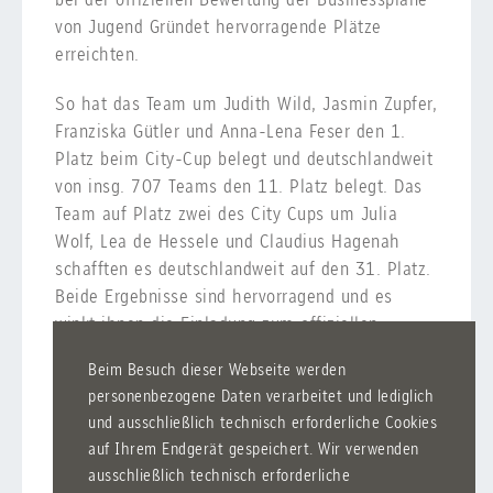
von Jugend Gründet hervorragende Plätze
erreichten.
So hat das Team um Judith Wild, Jasmin Zupfer,
Franziska Gütler und Anna-Lena Feser den 1.
Platz beim City-Cup belegt und deutschlandweit
von insg. 707 Teams den 11. Platz belegt. Das
Team auf Platz zwei des City Cups um Julia
Wolf, Lea de Hessele und Claudius Hagenah
schafften es deutschlandweit auf den 31. Platz.
Beide Ergebnisse sind hervorragend und es
winkt ihnen die Einladung zum offiziellen
Zwischenfinale nach Ulm. Doch auch die
Beim Besuch dieser Webseite werden
anderen Teams haben wirklich tolle Leistungen
personenbezogene Daten verarbeitet und lediglich
erbracht, auf denen sich nun nicht ausgeruht
und ausschließlich technisch erforderliche Cookies
werden darf, denn es folgt ab Februar die zweite
auf Ihrem Endgerät gespeichert. Wir verwenden
Phase des Wettbewerbs. In dieser müssen die
ausschließlich technisch erforderliche
Schüler-Teams ihr Unternehmen in einem