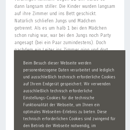
dann langsam stiller. Die Kinder wurden langsam
auf ihre Zimmer und ins Bett geschickt.
Natürlich schliefen Jungs und Mädchen
getrennt. Als es um halb 1 bei den Mädchen
schon ruhig war, war bei den Jungs noch Party
angesagt (bei ein Paar zumindestens). Doch
nachdem ein Leiter ins Zimmer ging und dort
etwas blieb, wurde es bei den Jungs auch
Beim Besuch dieser Webseite werden
langsam aber sicher ruhig.
personenbezogene Daten verarbeitet und lediglich
Am nächsten Morgen gab es um 8 Uhr Frühstück
und ausschließlich technisch erforderliche Cookies
auf Ihrem Endgerät gespeichert. Wir verwenden
und die Kinder waren wieder hell wach. Nach
ausschließlich technisch erforderliche
dem Frühstück durften die Kinder nochmal
Einstellungs-Cookies für die technische
etwas spielen und gegen 9 Uhr wurde dann
Funktionalität der Webseite, um Ihnen ein
zusammen alles aufgeräumt. Gegen 10 Uhr
optimales Webseiten-Erlebnis zu bieten. Diese
kamen dann auch schon die ersten Eltern und
technisch erforderlichen Cookies sind zwingend für
holten die Kinder ab. Gegen halb 11 wurden
den Betrieb der Webseite notwendig, im
dann auch die letzten Kinder abgeholt.