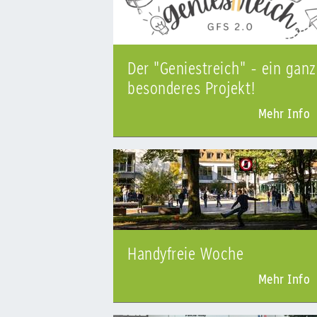
Der "Geniestreich" - ein ganz
besonderes Projekt!
Mehr Info
Handyfreie Woche
Mehr Info