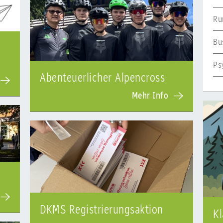
Ru
Bu
Ps
Abenteuerlicher Alpencross
Mehr Info
DKMS Registrierungsaktion
Kl