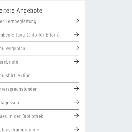
eitere Angebote
yer Lernbegleitung
rnbegleitung (Info für Eltern)
hulwegeplan
ternbriefe
hulshirt-Aktion
hrersprechstunden
ttagessen
ues in der Bibliothek
stauschprogramme