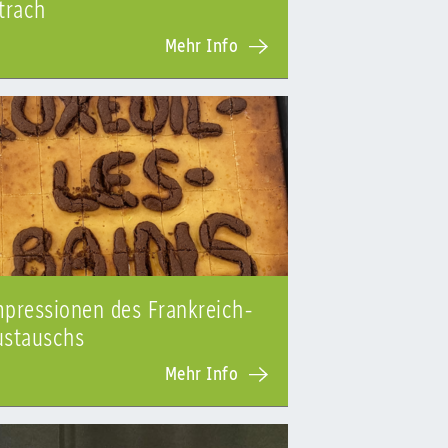
trach
Mehr Info
pressionen des Frankreich-
ustauschs
Mehr Info