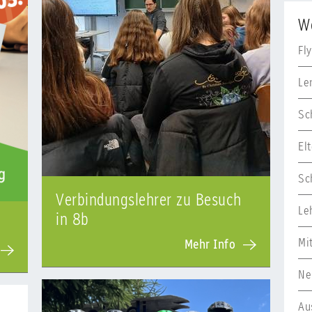
W
Fl
Le
Sc
El
Sc
Verbindungslehrer zu Besuch
Le
in 8b
Mi
Mehr Info
Ne
Au