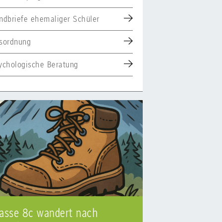
ndbriefe ehemaliger Schüler
sordnung
ychologische Beratung
asse 8c wandert nach