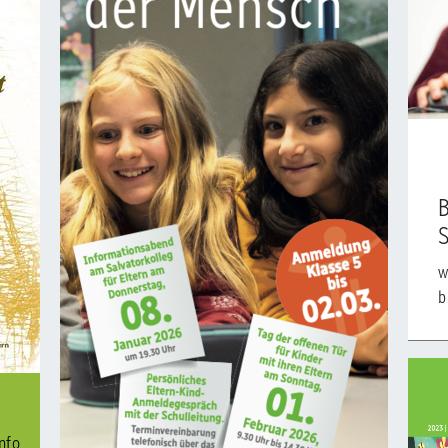
S
w
b
nfo