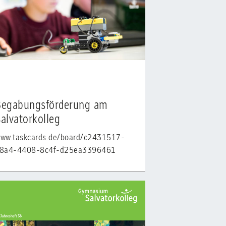
Begabungsförderung am
alvatorkolleg
ww.taskcards.de/board/c2431517-
8a4-4408-8c4f-d25ea3396461