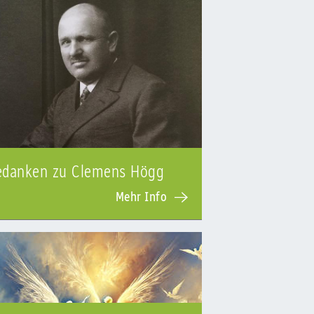
edanken zu Clemens Högg
Mehr Info