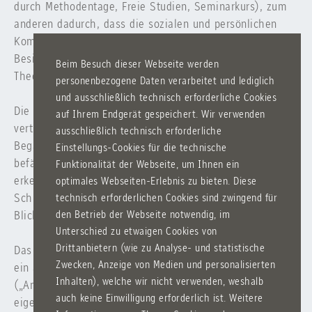
durch Methodentage, Freie Studien, Seminarkurs), zum
anderen dadurch, dass die sozialen und persönlichen
Kompetenzen angesprochen werden (z.B. Morgenkreis,
Besinnungstage, Sozialpraktikum, Philosophisch-
Beim Besuch dieser Webseite werden
Theologisches Forum)
personenbezogene Daten verarbeitet und lediglich
und ausschließlich technisch erforderliche Cookies
Die „Förderung besonders Begabter“ setzt hier an und
auf Ihrem Endgerät gespeichert. Wir verwenden
vertieft diese Bereiche. Im Hintergrund steht ein
ausschließlich technisch erforderliche
Begabungskonzept, das die Schülerinnen und Schüler
Einstellungs-Cookies für die technische
befähigen soll, ihre vorhandenen Begabungen zu
Funktionalität der Webseite, um Ihnen ein
erkennen und möglichst optimal auszuschöpfen. Die
optimales Webseiten-Erlebnis zu bieten. Diese
Schüler entwickeln durch die Fördermaßnahmen den
technisch erforderlichen Cookies sind zwingend für
Blick für ihre Begabungen und Kompetenzen.
den Betrieb der Webseite notwendig, im
Unterschied zu etwaigen Cookies von
Drittanbietern (wie zu Analyse- und statistische
Das Konzept des Enrichment bedeutet hier also nicht nur
Zwecken, Anzeige von Medien und personalisierten
ein additives Zusatzangebot, sondern die Intensivierung
Inhalten), welche wir nicht verwenden, weshalb
(„Anreicherung“) des pädagogischen Konzepts auf das
auch keine Einwilligung erforderlich ist. Weitere
eigentliche Ziel der Förderung der personalen