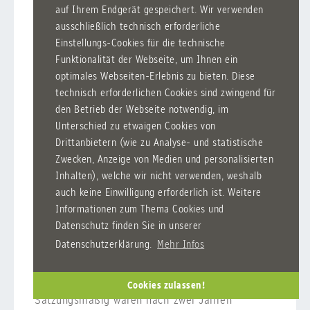
auf Ihrem Endgerät gespeichert. Wir verwenden
Lehrersport von den Aktivitäten des des zu Ende
ausschließlich technisch erforderliche
gehenden Schuljahres.
Einstellungs-Cookies für die technische
Funktionalität der Webseite, um Ihnen ein
Die Basketballabteilung ist in zwei Altersstufen
optimales Webseiten-Erlebnis zu bieten. Diese
unterteilt. Die älteren Spieler erreichten in der
technisch erforderlichen Cookies sind zwingend für
vergangenen Saison die Endrunde in der
den Betrieb der Webseite notwendig, im
Bezirksliga Alb-Bodensee. Die Gruppe der
Unterschied zu etwaigen Cookies von
jüngeren Spieler wird ab jetzt von Matthäus
Drittanbietern (wie zu Analyse- und statistische
Bürkle und Andreas Schönit betreut.
Zwecken, Anzeige von Medien und personalisierten
Auch aus der Abteilung Judo sind
Inhalten), welche wir nicht verwenden, weshalb
Wettkampferfolge zu berichten, so erreichten
auch keine Einwilligung erforderlich ist. Weitere
bei "Jugend trainiert für Olympia" zwei
Informationen zum Thema Cookies und
Mannschaften den ersten und den dritten Platz
Datenschutz finden Sie in unserer
im Kreis Ravensburg.
Datenschutzerklärung.
Mehr Infos
Aus den Abteilungen Fußball und Lehrersport
sind konstante Mitgliederzahlen zu vermelden.
Cookies zulassen!
Satzungsmäßig waren nach zwei Jahren