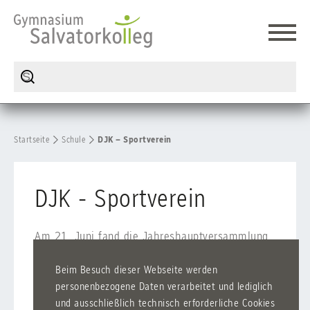
Startseite
Schule
DJK – Sportverein
DJK - Sportverein
Am 21. Juni fand die Jahreshauptversammlung
des Sportvereins der Schule DJK Schwarz-Gelb
Salvatorkolleg statt. Nach der Begrüßung von
Beim Besuch dieser Webseite werden
personenbezogene Daten verarbeitet und lediglich
Hermann Schall berichten die Abteilungsleiter
und ausschließlich technisch erforderliche Cookies
der Abteilungen Basketball, Judo, Fußball und