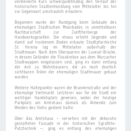
verkleinerte Kurs schwerpunktmäßig den Verlauf der
historischen Stadtentwicklung vom Mittelalter bis hin
zur Gegenwart anschaulich erläutern.
Begonnen wurde der Rundgang beim Gebäude des
ehemaligen Städtischen Moorbades in unmittelbarer
Nachbarschaft zur Zunftherberge der
Handwerksgesellen. Die etwas erhöht liegende und
damit auf trockenem Boden erbaute Stadtpfarrkirche
St. Verena lag im Mittelalter außerhalb der
Stadtmauer. Nach dem Überqueren der Luxeuil-Brücke,
in dessen Geländer die Flusskrebse aus dem Wurzacher
Stadtwappen eingelassen sind, ging es dann entlang
der Ach zu Wohnhäusern, die an noch deutlich
sichtbaren Teilen der ehemaligen Stadtmauer gebaut
wurden.
Weitere Haltepunkte waren die Brunnenstraße und der
ehemalige Viehmarkt. Letzterer war für die Stadt ein
wichtiger Handelsplatz gewesen, wobei der heutige
Parkplatz am Amtshaus damals als Almende zum
Weiden des Viehs gedient hatte.
Über das Amtshaus – versehen mit der dekorativ
gestalteten Fassade in der historischen Sgrafitto-
Putztechnik –, ging es entlang des ehemaligen