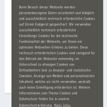
offen über Schulisches zu sprechen. Spätestens
Beim Besuch dieser Webseite werden
da wurde mir klar, dass – wie Rosa [ehemalige
personenbezogene Daten verarbeitet und lediglich
Schülersprecherin des Salvatorkollegs] es nennt
und ausschließlich technisch erforderliche Cookies
– Augenhöhe nicht selbstverständlich ist."
auf Ihrem Endgerät gespeichert. Wir verwenden
ausschließlich technisch erforderliche
Im Rahmen des Geniestreichs der Klassenstufe
Einstellungs-Cookies für die technische
10 hat Paula Dreher einen Zeichentrickfilm
Funktionalität der Webseite, um Ihnen ein
erstellt, der zum Nachdenken über unseren
optimales Webseiten-Erlebnis zu bieten. Diese
Handykonsum anregen soll.
technisch erforderlichen Cookies sind zwingend für
den Betrieb der Webseite notwendig, im
Zeichentrickfilm Handygeniestreich
Unterschied zu etwaigen Cookies von
Drittanbietern (wie zu Analyse- und statistische
Zwecken, Anzeige von Medien und personalisierten
Inhalten), welche wir nicht verwenden, weshalb
Alexander Notz
auch keine Einwilligung erforderlich ist. Weitere
Informationen zum Thema Cookies und
Datenschutz finden Sie in unserer
Datenschutzerklärung.
Mehr Infos