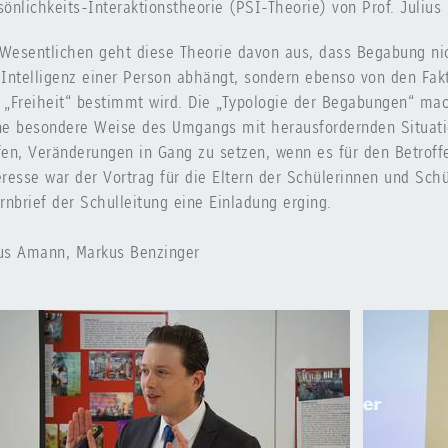
sönlichkeits-Interaktionstheorie (PSI-Theorie) von Prof. Julius 
Wesentlichen geht diese Theorie davon aus, dass Begabung nich
 Intelligenz einer Person abhängt, sondern ebenso von den Fa
 „Freiheit“ bestimmt wird. Die „Typologie der Begabungen“ mac
ne besondere Weise des Umgangs mit herausfordernden Situati
fen, Veränderungen in Gang zu setzen, wenn es für den Betrof
eresse war der Vortrag für die Eltern der Schülerinnen und Schü
ernbrief der Schulleitung eine Einladung erging.
us Amann, Markus Benzinger