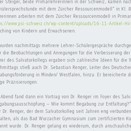
er Steiger, beide Primarlehrerinnen in der Schweiz, kamen na
hülersprechstunde mit dem Zürcher Ressourcenmodell“ in Kl. 8
rerinnen arbeiten mit dem Zürcher Ressourcenmodell in Primars
ps://www.psi-schweiz.ch/wp-content/uploads/16-11-Artikel-Hir
ching von Kindern und Erwachsenen.
wurden nachmittags mehrere Lehrer-Schülergespräche durchgef
r die Beobachtungen und Anregungen für die Verbesserung der
rer des Salvatorkollegs ergaben sich zahlreiche Ideen für die
hmittags stieß auch Dr. Sebastian Renger, Leiter des Deutsch
abungsförderung in Minden/ Westfalen, hinzu. Er bereicherte 
ige Präzisierungen.
Abend fand dann ein Vortrag von Dr. Renger im Foyer des Salva
gabungsausschöpfung – Wie kommt Begabung zur Entfaltung?“ 
r Dr. Renger, der dem Salvatorkolleg seit Jahren eng verbunde
alten, als das Bad Wurzacher Gymnasium zum zertifizierten K
annt wurde. Dr. Renger gelang es wiederum, durch anschaulich