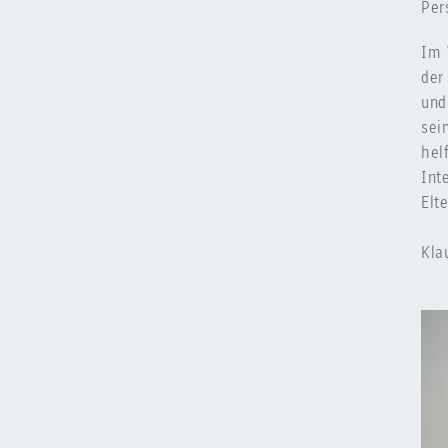
Per
Im 
der
und
sei
hel
Int
Elt
Kla