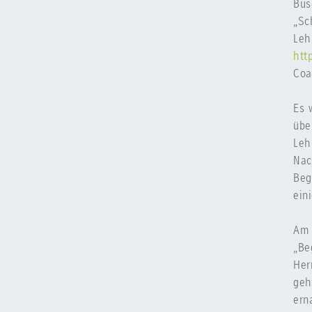
Bus
„Sc
Leh
htt
Coa
Es 
übe
Leh
Nac
Beg
ein
Am 
„Be
Her
geh
ern