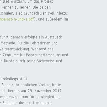
ch Bad Wurzach, um das Projekt
 kennen zu lernen. Die beiden
chulen, also Grundschulen (vgl. hierzu:
npalast-n-und-s.pdf
), und außerdem im
ührt, danach erfolgte ein Austausch
 Methode. Für die Lehrerinnen und
 Weiterentwicklung. Während des
en Zentrums für Begabungsforschung und
die Runde durch seine Sichtweise und
torkollegs statt:
Einen sehr ähnlichen Vortrag hatte
n ist, bereits am 29. November 2017
ompetenzzentrum für Lernbegleitung
e Beispiele die recht komplexe